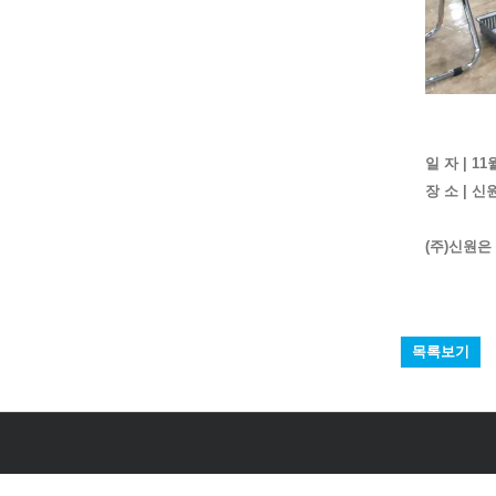
일 자 | 11
장 소 | 신
(주)신원
목록보기