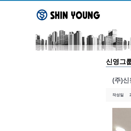
Skip
to
content
신영그
(주)
작성일