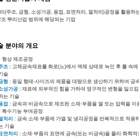
뿌리(주조, 금형, 소성가공, 용접, 표면처리, 열처리)공정을 활용
 2조 뿌리산업 범위에 해당되는 기업
 분야의 개요
 형상 제조공정
주조
: 고체금속재료를 화로(노)에서 액체 상태로 녹인 후 틀 속
기술
금형
: 동일 형태·사이즈의 제품을 대량으로 생산하기 위하여 금
소성가공
: 재료에 외부적인 힘을 가하여 영구적인 변형을 일으킴
하는 기술
용접
: 금속과 비금속으로 제조된 소재·부품을 열 또는 압력을 
 특수기능 부여공정
열처리
: 금속 소재·부품에 가열 및 냉각공정을 반복적으로 적
는 기술
표면처리
: 소재·부품의 표면에 금속(또는 비금속)을 물리·화학