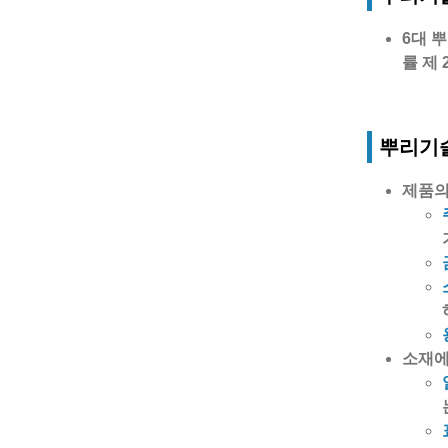
6대 
률 제
뿌리기술
제품의
소재에