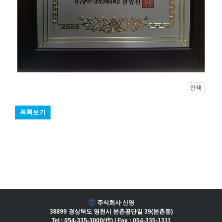
인쇄
목록보기
주식회사 신영
38899 경상북도 영천시 본촌공단길 39(본촌동)
Tel : 054-335-3000(代) | Fax : 054-335-1311